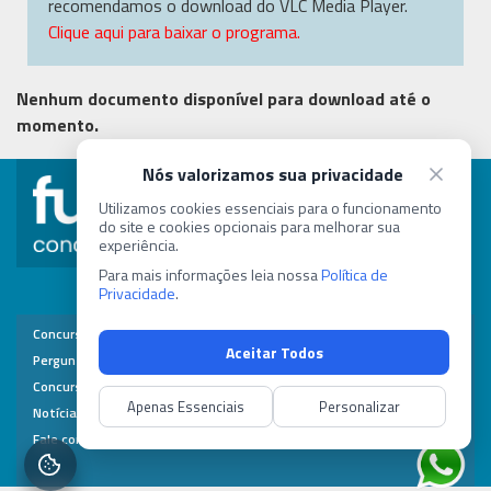
recomendamos o download do VLC Media Player.
Clique aqui para baixar o programa.
Nenhum documento disponível para download até o
momento.
Nós valorizamos sua privacidade
concurso@fundep.com.br
Utilizamos cookies essenciais para o funcionamento
do site e cookies opcionais para melhorar sua
experiência.
(31) 8257-1243
Para mais informações leia nossa
Política de
Privacidade
.
Contato
Concursos
Área do Candidato
Perguntas Frequentes
Minhas Inscrições
Concursos Realizados
Dados Pessoais
Notícias
Alterar Senha
Fale com a Fundep